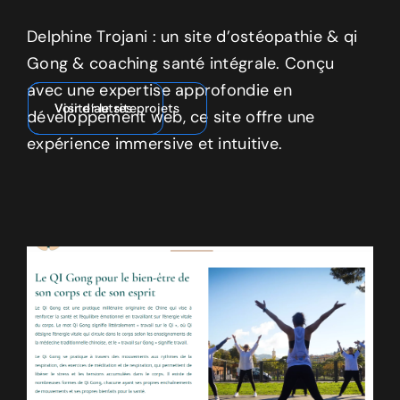
Delphine Trojani : un site d’ostéopathie & qi
Gong & coaching santé intégrale. Conçu
avec une expertise approfondie en
Visiter le site
Voir d’autres projets
développement web, ce site offre une
expérience immersive et intuitive.