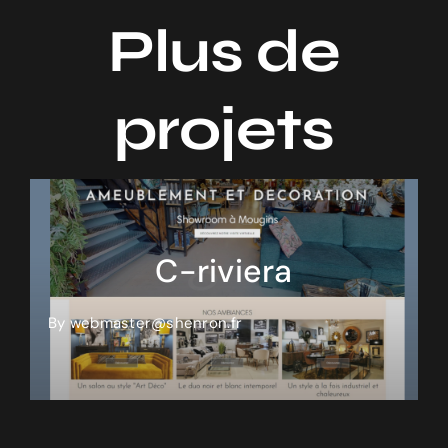
Plus de
projets
C-riviera
By
webmaster@shenron.fr