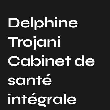
Navigation
Accueil
Delphine
Notre Entreprise
Trojani
Nos Services
Cabinet de
Nos Projets
Contact
santé
intégrale