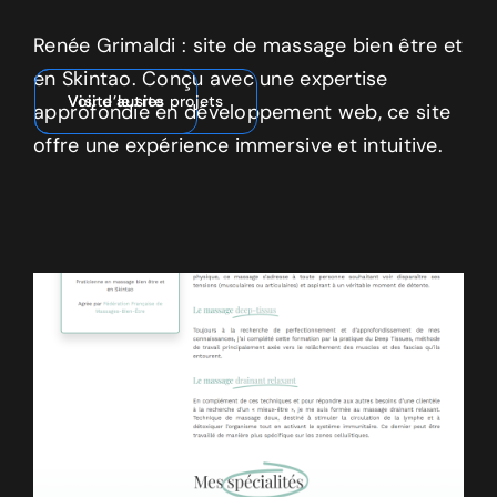
Renée Grimaldi : site de massage bien être et
en Skintao. Conçu avec une expertise
Visite le site
Voir d’autres projets
approfondie en développement web, ce site
offre une expérience immersive et intuitive.