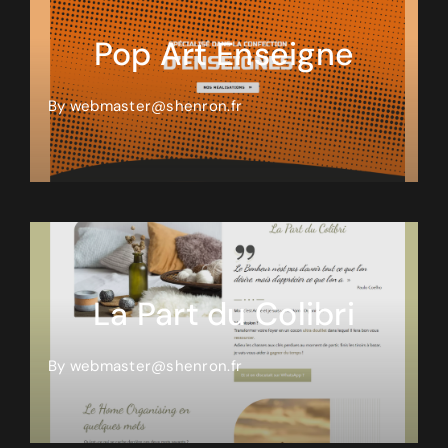
Pop Art Enseigne
By
webmaster@shenron.fr
La Part du Colibri
By
webmaster@shenron.fr