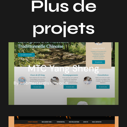
Plus de
projets
MTC Yang Sheng
By
webmaster@shenron.fr