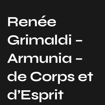
Navigation
Accueil
Renée
Notre Entreprise
Grimaldi –
Nos Services
Armunia –
Nos Projets
Contact
de Corps et
d’Esprit