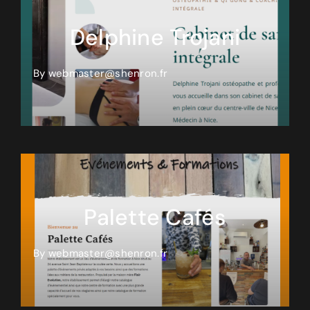
Delphine Trojani
By
webmaster@shenron.fr
Palette Cafés
By
webmaster@shenron.fr