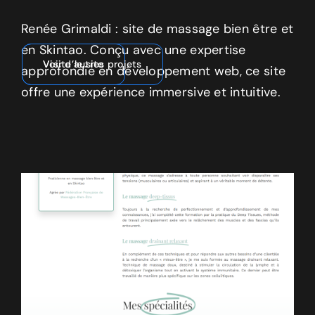
Renée Grimaldi : site de massage bien être et
en Skintao. Conçu avec une expertise
Visite le site
Voir d’autres projets
approfondie en développement web, ce site
offre une expérience immersive et intuitive.