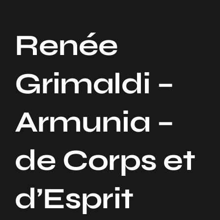
Navigation
Accueil
Renée
Notre Entreprise
Grimaldi –
Nos Services
Armunia –
Nos Projets
Contact
de Corps et
d’Esprit