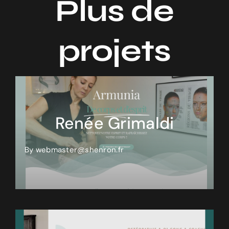
Plus de
projets
Renée Grimaldi
By
webmaster@shenron.fr